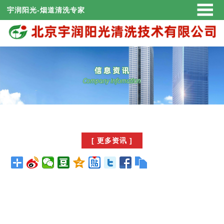
宇润阳光-烟道清洗专家
[ 更多资讯 ]